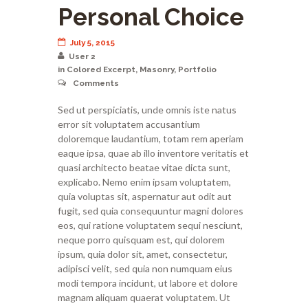
Personal Choice
July 5, 2015
User 2
in
Colored Excerpt
,
Masonry
,
Portfolio
Comments
Sed ut perspiciatis, unde omnis iste natus
error sit voluptatem accusantium
doloremque laudantium, totam rem aperiam
eaque ipsa, quae ab illo inventore veritatis et
quasi architecto beatae vitae dicta sunt,
explicabo. Nemo enim ipsam voluptatem,
quia voluptas sit, aspernatur aut odit aut
fugit, sed quia consequuntur magni dolores
eos, qui ratione voluptatem sequi nesciunt,
neque porro quisquam est, qui dolorem
ipsum, quia dolor sit, amet, consectetur,
adipisci velit, sed quia non numquam eius
modi tempora incidunt, ut labore et dolore
magnam aliquam quaerat voluptatem. Ut