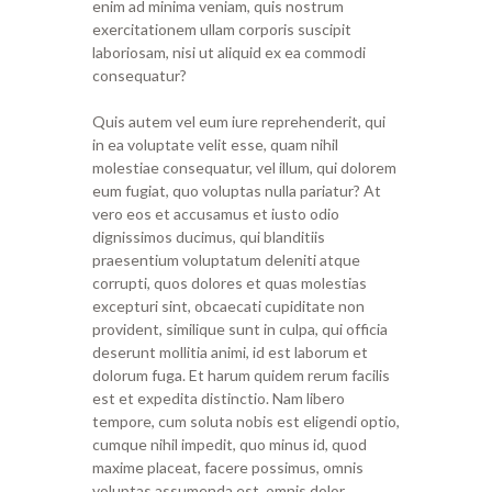
enim ad minima veniam, quis nostrum
exercitationem ullam corporis suscipit
laboriosam, nisi ut aliquid ex ea commodi
consequatur?
Quis autem vel eum iure reprehenderit, qui
in ea voluptate velit esse, quam nihil
molestiae consequatur, vel illum, qui dolorem
eum fugiat, quo voluptas nulla pariatur? At
vero eos et accusamus et iusto odio
dignissimos ducimus, qui blanditiis
praesentium voluptatum deleniti atque
corrupti, quos dolores et quas molestias
excepturi sint, obcaecati cupiditate non
provident, similique sunt in culpa, qui officia
deserunt mollitia animi, id est laborum et
dolorum fuga. Et harum quidem rerum facilis
est et expedita distinctio. Nam libero
tempore, cum soluta nobis est eligendi optio,
cumque nihil impedit, quo minus id, quod
maxime placeat, facere possimus, omnis
voluptas assumenda est, omnis dolor