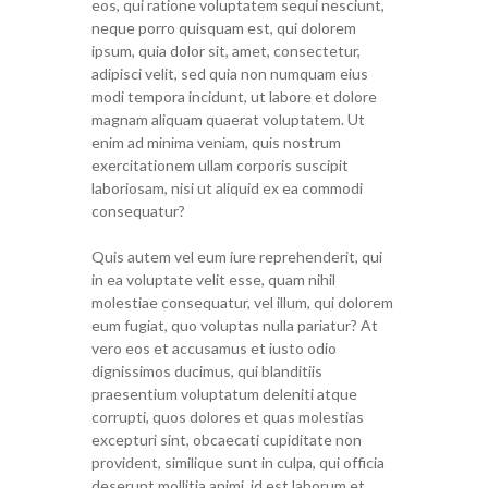
eos, qui ratione voluptatem sequi nesciunt,
neque porro quisquam est, qui dolorem
ipsum, quia dolor sit, amet, consectetur,
adipisci velit, sed quia non numquam eius
modi tempora incidunt, ut labore et dolore
magnam aliquam quaerat voluptatem. Ut
enim ad minima veniam, quis nostrum
exercitationem ullam corporis suscipit
laboriosam, nisi ut aliquid ex ea commodi
consequatur?
Quis autem vel eum iure reprehenderit, qui
in ea voluptate velit esse, quam nihil
molestiae consequatur, vel illum, qui dolorem
eum fugiat, quo voluptas nulla pariatur? At
vero eos et accusamus et iusto odio
dignissimos ducimus, qui blanditiis
praesentium voluptatum deleniti atque
corrupti, quos dolores et quas molestias
excepturi sint, obcaecati cupiditate non
provident, similique sunt in culpa, qui officia
deserunt mollitia animi, id est laborum et