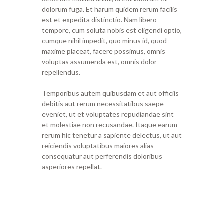
dolorum fuga. Et harum quidem rerum facilis
est et expedita distinctio. Nam libero
tempore, cum soluta nobis est eligendi optio,
cumque nihil impedit, quo minus id, quod
maxime placeat, facere possimus, omnis
voluptas assumenda est, omnis dolor
repellendus.
Temporibus autem quibusdam et aut officiis
debitis aut rerum necessitatibus saepe
eveniet, ut et voluptates repudiandae sint
et molestiae non recusandae. Itaque earum
rerum hic tenetur a sapiente delectus, ut aut
reiciendis voluptatibus maiores alias
consequatur aut perferendis doloribus
asperiores repellat.